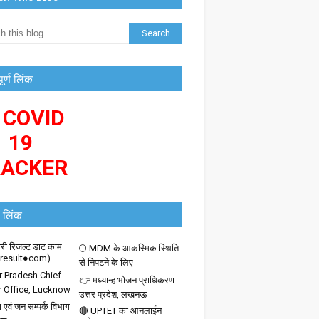
पूर्ण लिंक
 COVID
19
RACKER
 लिंक
ी रिजल्ट डाट काम
🌕 MDM के आकस्मिक स्थिति
iresult●com)
से निपटने के लिए
r Pradesh Chief
👉 मध्यान्ह भोजन प्राधिकरण
r Office, Lucknow
उत्तर प्रदेश, लखनऊ
 एवं जन सम्पर्क विभाग
🔴 UPTET का आनलाईन