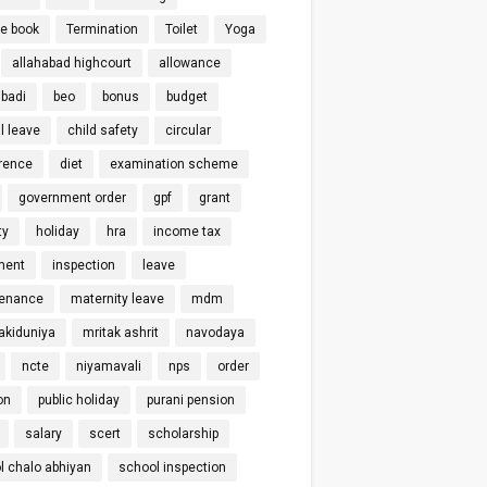
ce book
Termination
Toilet
Yoga
allahabad highcourt
allowance
badi
beo
bonus
budget
l leave
child safety
circular
rence
diet
examination scheme
government order
gpf
grant
ty
holiday
hra
income tax
ment
inspection
leave
enance
maternity leave
mdm
kiduniya
mritak ashrit
navodaya
ncte
niyamavali
nps
order
on
public holiday
purani pension
salary
scert
scholarship
l chalo abhiyan
school inspection