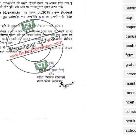
Servi
acp
angan
casua
confe
form
gratui
incre
maint
meena
ncert
pensi
result
schoo