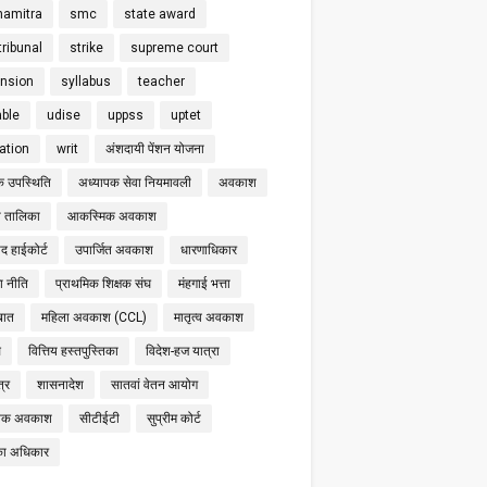
hamitra
smc
state award
tribunal
strike
supreme court
nsion
syllabus
teacher
able
udise
uppss
uptet
cation
writ
अंशदायी पेंशन योजना
क उपस्थिति
अध्यापक सेवा नियमावली
अवकाश
 तालिका
आकस्मिक अवकाश
द हाईकोर्ट
उपार्जित अवकाश
धारणाधिकार
षा नीति
प्राथमिक शिक्षक संघ
मंहगाई भत्ता
बात
महिला अवकाश (CCL)
मातृत्व अवकाश
स
वित्तिय हस्तपुस्तिका
विदेश-हज यात्रा
्र
शासनादेश
सातवां वेतन आयोग
निक अवकाश
सीटीईटी
सुप्रीम कोर्ट
का अधिकार