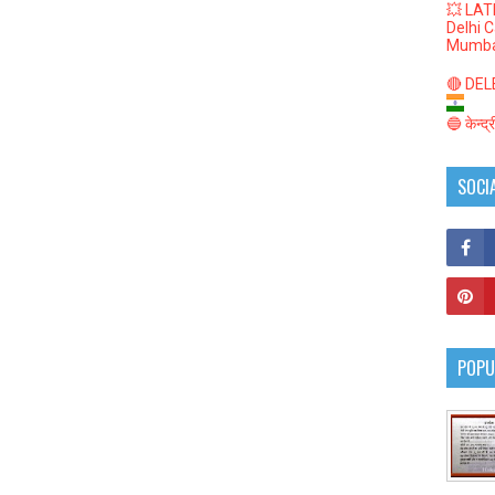
💥 LAT
Delhi 
Mumba
🔴 DELED
🔵 केन्द
SOCI
POPU