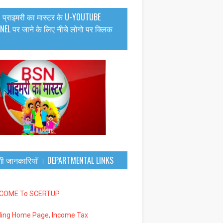
 प्राइमरी का मास्टर के U-YOUTUBE
EL पर जाने के लिए नीचे लोगो पर क्लिक
गी जानकारियाँ । DEPARTMENTAL LINKS
LCOME To SCERTUP
iling Home Page, Income Tax