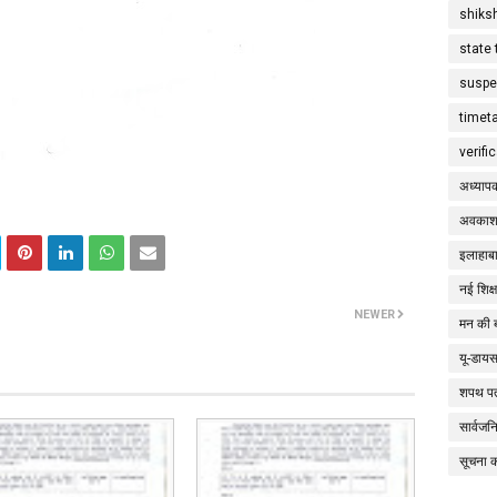
shiks
state 
suspe
timet
verifi
अध्याप
अवकाश
इलाहाबा
नई शिक्
NEWER
मन की 
यू-डाय
शपथ पत
सार्वज
सूचना 