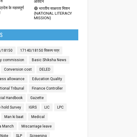
देश
आवेदन
्रदेश के महत्वपूर्ण
🔵 भारतीय साक्षरता मिशन
श
(NATIONAL LITERACY
MISSION)
LS
0/18150
17140/18150 विकल्प पत्र
ay commission
Basic Shiksha News
Conversion cost
DELED
ess allowance
Education Quality
ional Tribunal
Finance Controller
cial Handbook
Gazette
 hold Survey
IGRS
LIC
LPC
Man ki baat
Medical
a Manch
Miscarriage leave
 Note
SLP
Screening