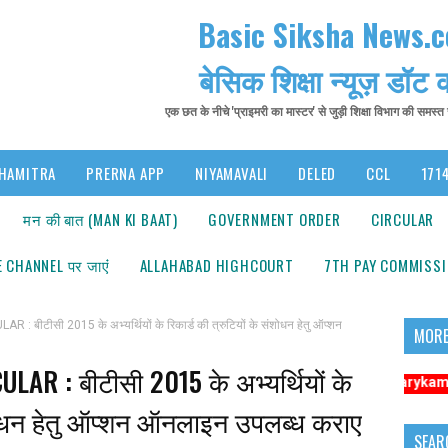
Basic Siksha News.
बेसिक शिक्षा न्यूज़ डॉट
एक छत के नीचे 'प्राइमरी का मास्टर' से जुड़ी शिक्षा विभाग की समस्
HAMITRA
PRERNA APP
NIYAMAVALI
DELED
CCL
1714
मन की बात (MAN KI BAAT)
GOVERNMENT ORDER
CIRCULAR
 CHANNEL पर जाएंं
ALLAHABAD HIGHCOURT
7TH PAY COMMISS
बीटीसी 2015 के अभ्यर्थियों के रिकार्ड की त्रुटियों के संशोधन हेतु ऑप्शन
MORE
AR : बीटीसी 2015 के अभ्यर्थियों के
सूचना: अधिक संबंधित समाचारों के लिए कृपया https://www.primarykamaster.net पर
संशोधन हेतु ऑप्शन ऑनलाइन उपलब्ध कराए
SEAR