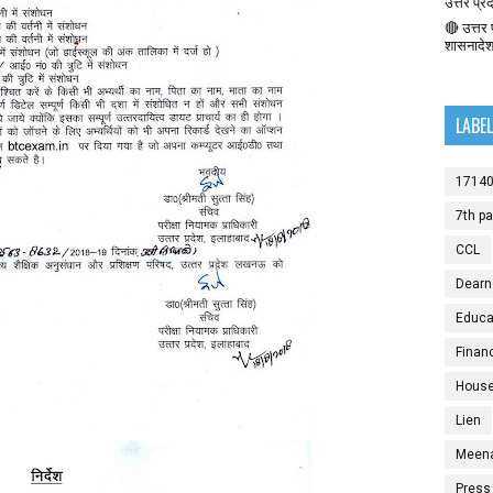
उत्तर प्र
🔴 उत्तर प
शासनादे
LABE
1714
7th p
CCL
Dearn
Educat
Finan
House
Lien
Meen
Press