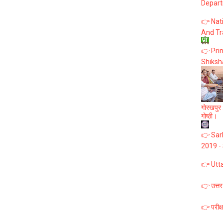
Depart
👉 Nat
And Tr
👉 Prim
Shiksh
गोरखपुर :
गोष्ठी।
👉 Sark
2019 -
👉 Utt
👉 उत्तर
👉 परीक्