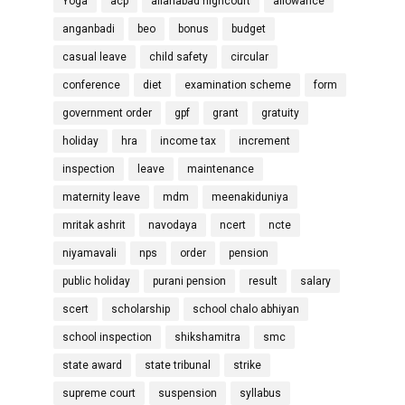
Yoga
acp
allahabad highcourt
allowance
anganbadi
beo
bonus
budget
casual leave
child safety
circular
conference
diet
examination scheme
form
government order
gpf
grant
gratuity
holiday
hra
income tax
increment
inspection
leave
maintenance
maternity leave
mdm
meenakiduniya
mritak ashrit
navodaya
ncert
ncte
niyamavali
nps
order
pension
public holiday
purani pension
result
salary
scert
scholarship
school chalo abhiyan
school inspection
shikshamitra
smc
state award
state tribunal
strike
supreme court
suspension
syllabus