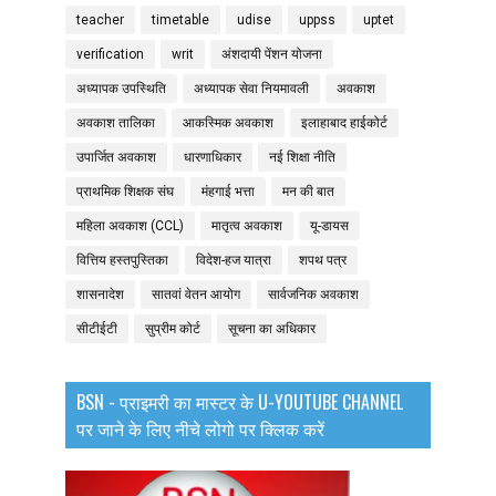
teacher
timetable
udise
uppss
uptet
verification
writ
अंशदायी पेंशन योजना
अध्यापक उपस्थिति
अध्यापक सेवा नियमावली
अवकाश
अवकाश तालिका
आकस्मिक अवकाश
इलाहाबाद हाईकोर्ट
उपार्जित अवकाश
धारणाधिकार
नई शिक्षा नीति
प्राथमिक शिक्षक संघ
मंहगाई भत्ता
मन की बात
महिला अवकाश (CCL)
मातृत्व अवकाश
यू-डायस
वित्तिय हस्तपुस्तिका
विदेश-हज यात्रा
शपथ पत्र
शासनादेश
सातवां वेतन आयोग
सार्वजनिक अवकाश
सीटीईटी
सुप्रीम कोर्ट
सूचना का अधिकार
BSN - प्राइमरी का मास्टर के U-YOUTUBE CHANNEL
पर जाने के लिए नीचे लोगो पर क्लिक करें