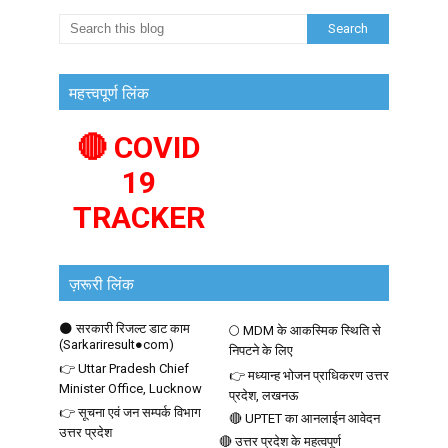
महत्त्वपूर्ण लिंक
🔴 COVID
19
TRACKER
ज़रूरी लिंक
🌑 सरकारी रिजल्ट डाट काम
🌕 MDM के आकस्मिक स्थिति से
(Sarkariresult●com)
निपटने के लिए
👉 Uttar Pradesh Chief
👉 मध्यान्ह भोजन प्राधिकरण उत्तर
Minister Office, Lucknow
प्रदेश, लखनऊ
👉 सूचना एवं जन सम्पर्क विभाग
🔴 UPTET का आनलाईन आवेदन
उत्तर प्रदेश
🔴 उत्तर प्रदेश के महत्वपूर्ण