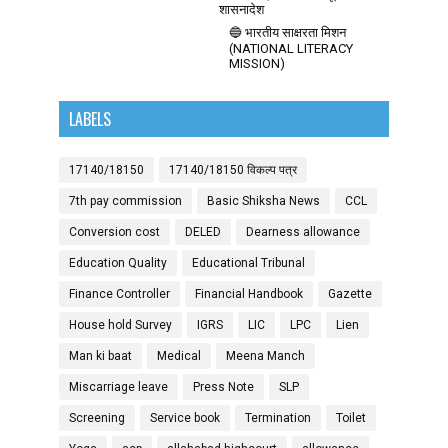
शासनादेश
🔵 भारतीय साक्षरता मिशन
(NATIONAL LITERACY
MISSION)
LABELS
17140/18150
17140/18150 विकल्प पत्र
7th pay commission
Basic Shiksha News
CCL
Conversion cost
DELED
Dearness allowance
Education Quality
Educational Tribunal
Finance Controller
Financial Handbook
Gazette
House hold Survey
IGRS
LIC
LPC
Lien
Man ki baat
Medical
Meena Manch
Miscarriage leave
Press Note
SLP
Screening
Service book
Termination
Toilet