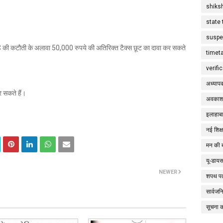
shiks
state 
suspe
80C की कटौती के अलावा 50,000 रुपये की अतिरिक्त टैक्स छूट का दावा कर सकते
timet
verifi
अध्याप
 सकते हैं।
अवकाश
इलाहाबा
नई शिक्
मन की 
यू-डाय
NEWER
शपथ पत
सार्वज
सूचना 