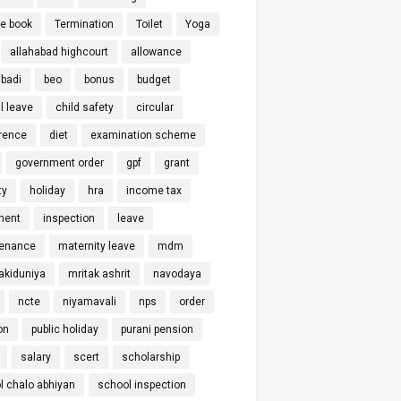
ce book
Termination
Toilet
Yoga
allahabad highcourt
allowance
badi
beo
bonus
budget
l leave
child safety
circular
rence
diet
examination scheme
government order
gpf
grant
ty
holiday
hra
income tax
ment
inspection
leave
enance
maternity leave
mdm
kiduniya
mritak ashrit
navodaya
ncte
niyamavali
nps
order
on
public holiday
purani pension
salary
scert
scholarship
l chalo abhiyan
school inspection