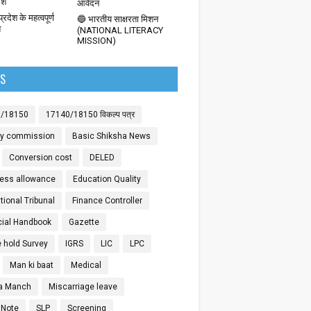
देश
आवेदन
्रदेश के महत्वपूर्ण
🔵 भारतीय साक्षरता मिशन
श
(NATIONAL LITERACY
MISSION)
LS
0/18150
17140/18150 विकल्प पत्र
ay commission
Basic Shiksha News
Conversion cost
DELED
ess allowance
Education Quality
ional Tribunal
Finance Controller
cial Handbook
Gazette
 hold Survey
IGRS
LIC
LPC
Man ki baat
Medical
a Manch
Miscarriage leave
 Note
SLP
Screening