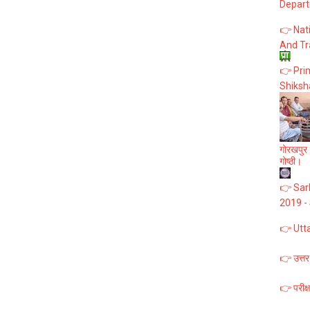
Depart
👉 Nat
And Tr
👉 Prim
Shiksh
गोरखपुर :
गोष्ठी।
👉 Sark
2019 -
👉 Utt
👉 उत्तर
👉 परीक्