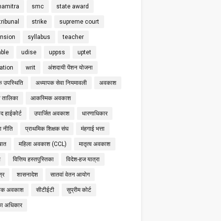
hamitra
smc
state award
tribunal
strike
supreme court
nsion
syllabus
teacher
able
udise
uppss
uptet
cation
writ
अंशदायी पेंशन योजना
क उपस्थिति
अध्यापक सेवा नियमावली
अवकाश
 तालिका
आकस्मिक अवकाश
द हाईकोर्ट
उपार्जित अवकाश
धारणाधिकार
षा नीति
प्राथमिक शिक्षक संघ
मंहगाई भत्ता
बात
महिला अवकाश (CCL)
मातृत्व अवकाश
स
वित्तिय हस्तपुस्तिका
विदेश-हज यात्रा
्र
शासनादेश
सातवां वेतन आयोग
निक अवकाश
सीटीईटी
सुप्रीम कोर्ट
का अधिकार