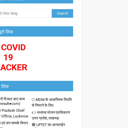
पूर्ण लिंक
 COVID
19
RACKER
 लिंक
ी रिजल्ट डाट काम
🌕 MDM के आकस्मिक स्थिति
iresult●com)
से निपटने के लिए
r Pradesh Chief
👉 मध्यान्ह भोजन प्राधिकरण
r Office, Lucknow
उत्तर प्रदेश, लखनऊ
 एवं जन सम्पर्क विभाग
🔴 UPTET का आनलाईन