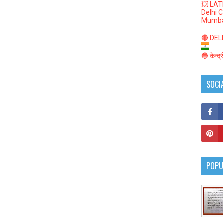
💥 LAT
Delhi 
Mumba
🔴 DELED
🔵 केन्द
SOCI
POPU