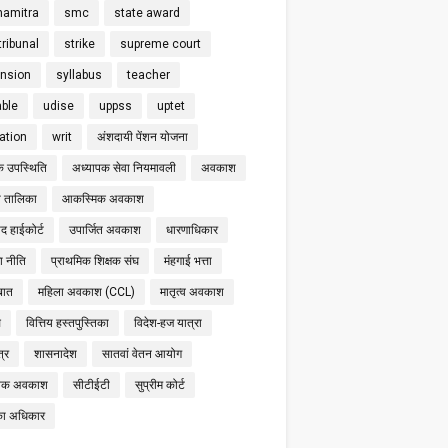
hamitra
smc
state award
tribunal
strike
supreme court
nsion
syllabus
teacher
able
udise
uppss
uptet
cation
writ
अंशदायी पेंशन योजना
क उपस्थिति
अध्यापक सेवा नियमावली
अवकाश
 तालिका
आकस्मिक अवकाश
द हाईकोर्ट
उपार्जित अवकाश
धारणाधिकार
षा नीति
प्राथमिक शिक्षक संघ
मंहगाई भत्ता
बात
महिला अवकाश (CCL)
मातृत्व अवकाश
स
वित्तिय हस्तपुस्तिका
विदेश-हज यात्रा
्र
शासनादेश
सातवां वेतन आयोग
निक अवकाश
सीटीईटी
सुप्रीम कोर्ट
का अधिकार