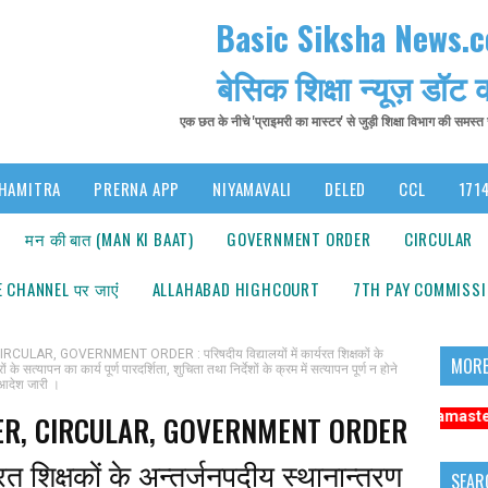
Basic Siksha News.
बेसिक शिक्षा न्यूज़ डॉट
एक छत के नीचे 'प्राइमरी का मास्टर' से जुड़ी शिक्षा विभाग की समस्
HAMITRA
PRERNA APP
NIYAMAVALI
DELED
CCL
1714
मन की बात (MAN KI BAAT)
GOVERNMENT ORDER
CIRCULAR
 CHANNEL पर जाएंं
ALLAHABAD HIGHCOURT
7TH PAY COMMISS
LAR, GOVERNMENT ORDER : परिषदीय विद्यालयों में कार्यरत शिक्षकों के
MORE
 सत्यापन का कार्य पूर्ण पारदर्शिता, शुचिता तथा निर्देशों के क्रम में सत्यापन पूर्ण न होने
 आदेश जारी ।
ा: अधिक संबंधित समाचारों के लिए कृपया https://www.primarykamaster.net पर क्ल
ER, CIRCULAR, GOVERNMENT ORDER
्यरत शिक्षकों के अन्तर्जनपदीय स्थानान्तरण
SEAR