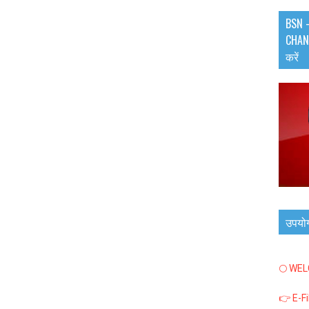
BSN -
CHANN
करें
उपयो
🌕 WE
👉 E-F