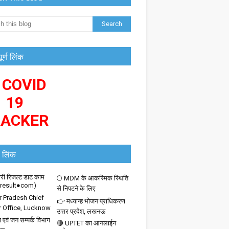
पूर्ण लिंक
 COVID
19
RACKER
 लिंक
ी रिजल्ट डाट काम
🌕 MDM के आकस्मिक स्थिति
iresult●com)
से निपटने के लिए
r Pradesh Chief
👉 मध्यान्ह भोजन प्राधिकरण
r Office, Lucknow
उत्तर प्रदेश, लखनऊ
 एवं जन सम्पर्क विभाग
🔴 UPTET का आनलाईन