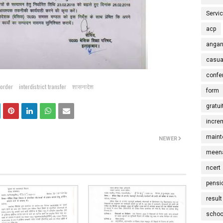
Servi
acp
angan
casua
confe
order
interdistrict transfer
शासनादेश
form
gratui
incre
maint
NEWER
meena
ncert
pensi
result
schoo