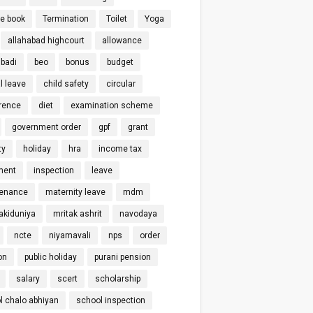
ce book
Termination
Toilet
Yoga
allahabad highcourt
allowance
badi
beo
bonus
budget
l leave
child safety
circular
rence
diet
examination scheme
government order
gpf
grant
ty
holiday
hra
income tax
ment
inspection
leave
enance
maternity leave
mdm
kiduniya
mritak ashrit
navodaya
ncte
niyamavali
nps
order
on
public holiday
purani pension
salary
scert
scholarship
l chalo abhiyan
school inspection