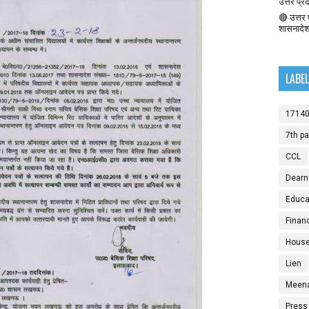
उत्तर प्र
🔴 उत्तर प
शासनादे
LABE
1714
7th p
CCL
Dearn
Educat
Finan
House
Lien
Meen
Press