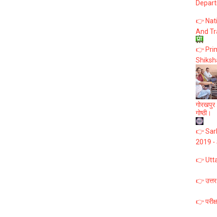
Depart
👉 Nat
And Tr
👉 Prim
Shiksh
गोरखपुर :
गोष्ठी।
👉 Sark
2019 -
👉 Utt
👉 उत्तर
👉 परीक्