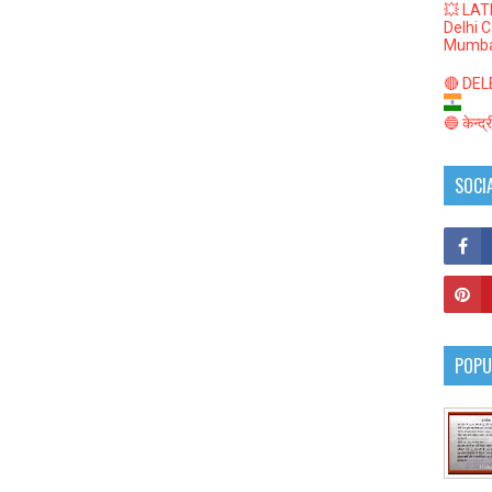
💥 LAT
Delhi 
Mumba
🔴 DELED
🔵 केन्द
SOCI
POPU