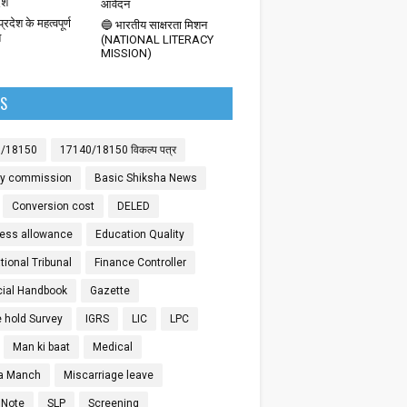
देश
आवेदन
्रदेश के महत्वपूर्ण
🔵 भारतीय साक्षरता मिशन
श
(NATIONAL LITERACY
MISSION)
LS
0/18150
17140/18150 विकल्प पत्र
ay commission
Basic Shiksha News
Conversion cost
DELED
ess allowance
Education Quality
ional Tribunal
Finance Controller
cial Handbook
Gazette
 hold Survey
IGRS
LIC
LPC
Man ki baat
Medical
a Manch
Miscarriage leave
 Note
SLP
Screening