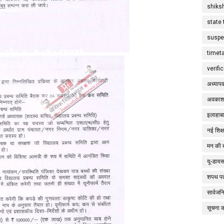
shiks
state 
suspe
timet
verifi
अध्याप
अवकाश
इलाहाबा
नई शिक्
मन की 
यू-डाय
शपथ पत
सार्वज
सूचना 