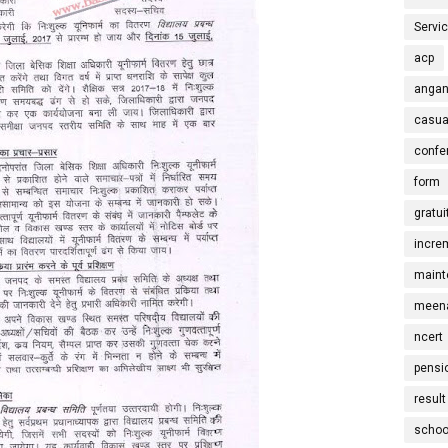
Servi
acp
angan
casua
confe
form
gratui
incre
maint
meena
ncert
pensi
result
schoo