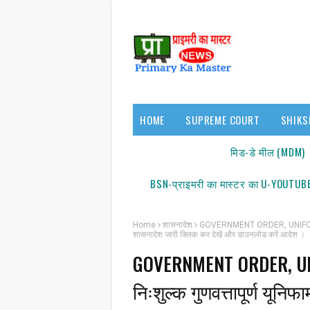
HOME
SUPREME COURT
SHIKS
17140/18150
मिड-डे मील (MDM)
BSN-प्राइमरी का मास्टर का U-YOUTUBE
Home
शासनादेश
GOVERNMENT ORDER, UNIFORM : शैक्
शासनादेश जारी क्लिक कर देखें और डाउनलोड करें आदेश ।
GOVERNMENT ORDER, UNIFO
सूच
निःशुल्क गुणवत्तापूर्ण यूनि