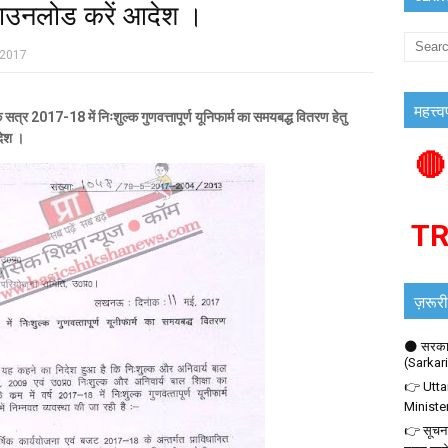
डाउनलोड करें आदेश ।
 2017
महत्त्व
र 2017-18 में निःशुल्क
गुणवत्तापूर्ण
यूनिफार्म
का
समयबद्ध
वितरण
हेतु
ेश
।
🔴
T
ज़रूरी
🌑 सरकार
(Sarkar
👉 Utta
Ministe
👉 सूचना