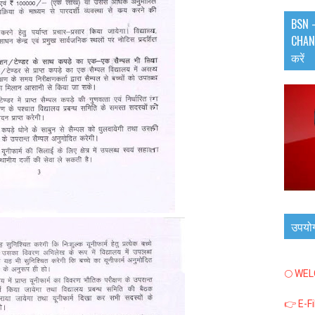
BSN -
CHANN
करें
उपयो
🌕 WE
👉 E-F