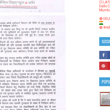
💥 LAT
Delhi 
Mumba
🔴 DELED
🔵 केन्द
SOCI
POPU