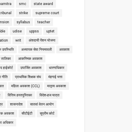
hamitra
smc
state award
tribunal
strike
supreme court
nsion
syllabus
teacher
able
udise
uppss
uptet
cation
writ
अंशदायी पेंशन योजना
क उपस्थिति
अध्यापक सेवा नियमावली
अवकाश
 तालिका
आकस्मिक अवकाश
द हाईकोर्ट
उपार्जित अवकाश
धारणाधिकार
षा नीति
प्राथमिक शिक्षक संघ
मंहगाई भत्ता
बात
महिला अवकाश (CCL)
मातृत्व अवकाश
स
वित्तिय हस्तपुस्तिका
विदेश-हज यात्रा
्र
शासनादेश
सातवां वेतन आयोग
निक अवकाश
सीटीईटी
सुप्रीम कोर्ट
का अधिकार