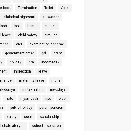
ce book
Termination
Toilet
Yoga
allahabad highcourt
allowance
badi
beo
bonus
budget
l leave
child safety
circular
rence
diet
examination scheme
government order
gpf
grant
ty
holiday
hra
income tax
ment
inspection
leave
enance
maternity leave
mdm
kiduniya
mritak ashrit
navodaya
ncte
niyamavali
nps
order
on
public holiday
purani pension
salary
scert
scholarship
l chalo abhiyan
school inspection