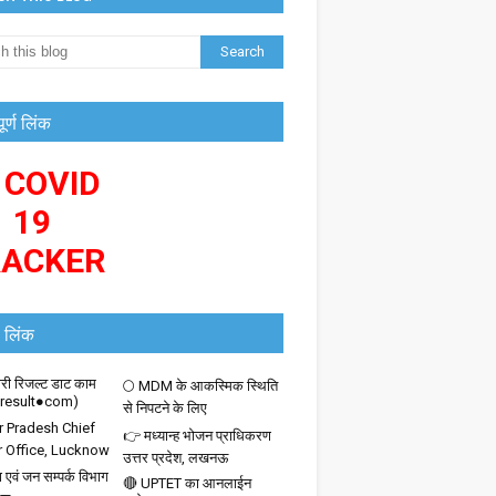
पूर्ण लिंक
 COVID
19
RACKER
 लिंक
ी रिजल्ट डाट काम
🌕 MDM के आकस्मिक स्थिति
iresult●com)
से निपटने के लिए
r Pradesh Chief
👉 मध्यान्ह भोजन प्राधिकरण
r Office, Lucknow
उत्तर प्रदेश, लखनऊ
 एवं जन सम्पर्क विभाग
🔴 UPTET का आनलाईन