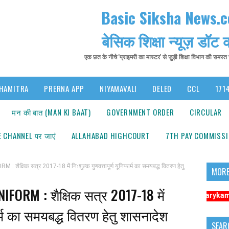
Basic Siksha News.
बेसिक शिक्षा न्यूज़ डॉट
एक छत के नीचे 'प्राइमरी का मास्टर' से जुड़ी शिक्षा विभाग की समस्
HAMITRA
PRERNA APP
NIYAMAVALI
DELED
CCL
1714
मन की बात (MAN KI BAAT)
GOVERNMENT ORDER
CIRCULAR
 CHANNEL पर जाएंं
ALLAHABAD HIGHCOURT
7TH PAY COMMISS
षिक सत्र 2017-18 में निःशुल्क गुणवत्तापूर्ण यूनिफार्म का समयबद्ध वितरण हेतु
MORE
RM : शैक्षिक सत्र 2017-18 में
ना: अधिक संबंधित समाचारों के लिए कृपया https://www.primarykamaster.net पर क्ल
फार्म का समयबद्ध वितरण हेतु शासनादेश
SEAR