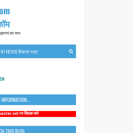
com
 कॉम
त सूचनाएं एक साथ
0/18150 विकल्प पत्र
ION
 INFORMATION...
िक करे
CH THIS BLOG