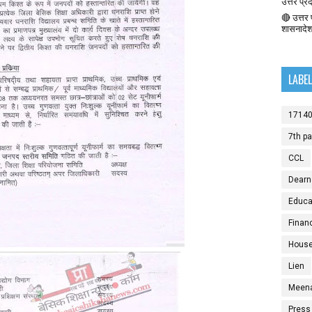
उत्तर प्र
🔴 उत्तर प
शासनादे
LABE
1714
7th p
CCL
Dearn
Educat
Finan
House
Lien
Meen
Press