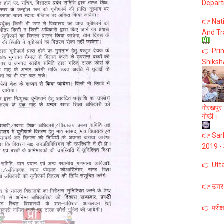
Depart
👉 Nat
And Tr
👉 Prim
Shiksh
गोरखपुर :
गोष्ठी।
👉 Sark
2019 -
👉 Utt
👉 उत्तर
👉 परीक्