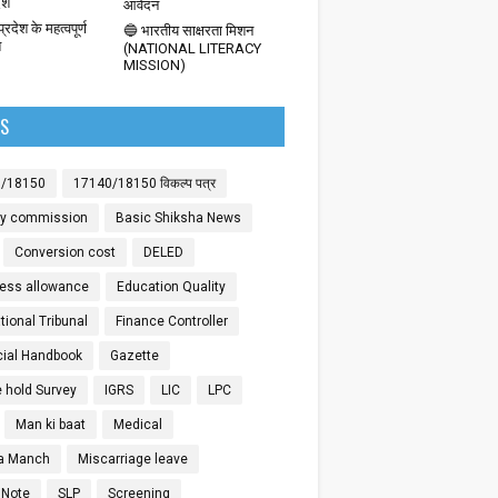
देश
आवेदन
्रदेश के महत्वपूर्ण
🔵 भारतीय साक्षरता मिशन
श
(NATIONAL LITERACY
MISSION)
LS
0/18150
17140/18150 विकल्प पत्र
ay commission
Basic Shiksha News
Conversion cost
DELED
ess allowance
Education Quality
ional Tribunal
Finance Controller
cial Handbook
Gazette
 hold Survey
IGRS
LIC
LPC
Man ki baat
Medical
a Manch
Miscarriage leave
 Note
SLP
Screening