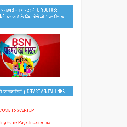
 प्राइमरी का मास्टर के U-YOUTUBE
EL पर जाने के लिए नीचे लोगो पर क्लिक
गी जानकारियाँ । DEPARTMENTAL LINKS
LCOME To SCERTUP
iling Home Page, Income Tax